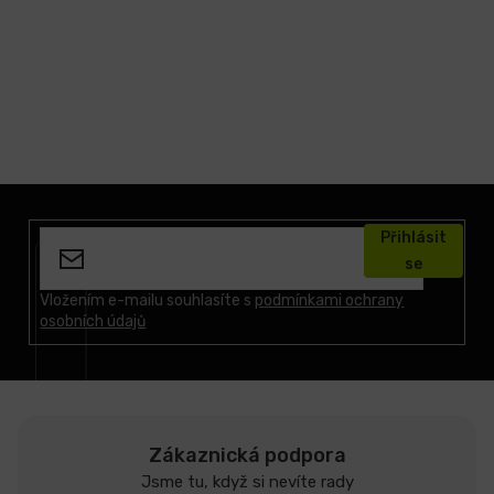
Z
á
Přihlásit
p
se
a
t
Vložením e-mailu souhlasíte s
podmínkami ochrany
osobních údajů
í
Zákaznická podpora
Jsme tu, když si nevíte rady