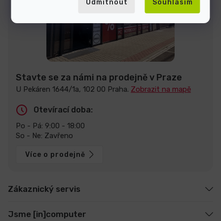
Odmítnout
Souhlasím
Stavte se za námi na prodejně v Praze
U Pekáren 1644/1a, 102 00 Praha.
Zobrazit na mapě
Otevírací doba:
Po - Pá: 9:00 - 18:00
So - Ne: Zavřeno
Více o prodejně
Zákaznický servis
Jsme [in]computer