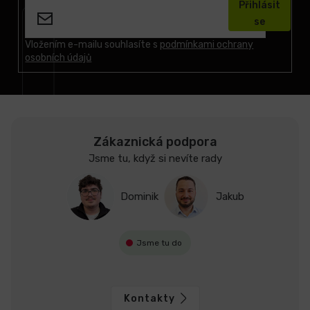
Přihlásit
p
se
a
t
Vložením e-mailu souhlasíte s
podmínkami ochrany
osobních údajů
í
Zákaznická podpora
Jsme tu, když si nevíte rady
Dominik
Jakub
Jsme tu do
Kontakty