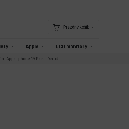
Prázdný košík
Nákupní
košík
lety
Apple
LCD monitory
Příslušens
Pro Apple Iphone 15 Plus - černá