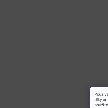
Použív
díky an
použite