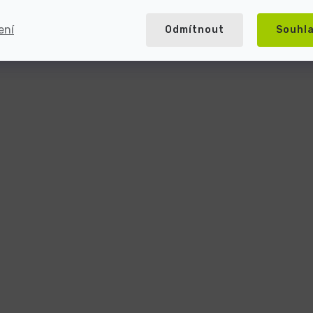
ení
Odmítnout
Souhl