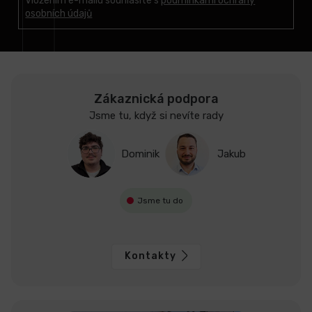
t
Vložením e-mailu souhlasíte s
podmínkami ochrany
osobních údajů
í
Zákaznická podpora
Jsme tu, když si nevíte rady
Dominik
Jakub
Jsme tu do
Kontakty