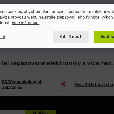
áme cookies, abychom Vám umožnili pohodlné prohlížení we
alýze provozu webu neustále zlepšovali jeho funkce, výkon
lnost.
Více informací
ení
Odmítnout
Souhl
atel repasované elektroniky s více než 2
5000+ spokojených
Přes 20 let na trhu
zákazníků
Přihlásit