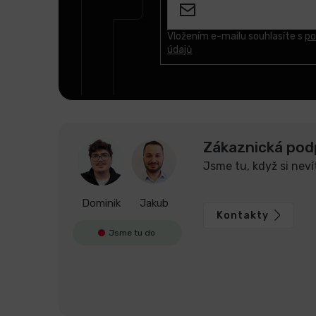
a
t
Vložením e-mailu souhlasíte s
po
údajů
í
Zákaznická pod
Jsme tu, když si neví
Dominik
Jakub
Kontakty
Jsme tu do