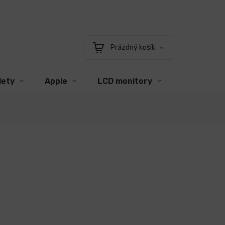
Prázdný košík
Nákupní
košík
lety
Apple
LCD monitory
Příslušens