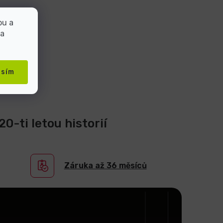
bu a
 a
asím
0-ti letou historií
Záruka až 36 měsíců