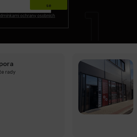
se
dmínkami ochrany osobních
pora
te rady