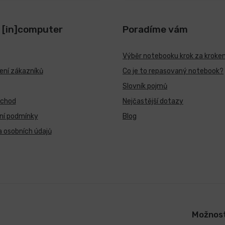
 [in]computer
Poradíme vám
Výběr notebooku krok za kroke
ní zákazníků
Co je to repasovaný notebook?
Slovník pojmů
bchod
Nejčastější dotazy
ní podmínky
Blog
 osobních údajů
Možnost