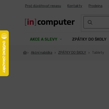
Přejít
Proč důvěřovat repasu
Kontakty
Prodejna
na
obsah
AKCE A SLEVY
ZPÁTKY DO ŠKOLY
Akční nabídka
ZPÁTKY DO ŠKOLY
Tablety