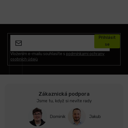
Z
á
Přihlásit
p
se
a
t
Vložením e-mailu souhlasíte s
podmínkami ochrany
osobních údajů
í
Zákaznická podpora
Jsme tu, když si nevíte rady
Dominik
Jakub