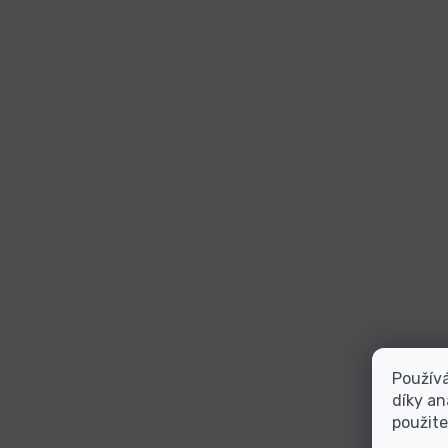
Použív
díky an
použite