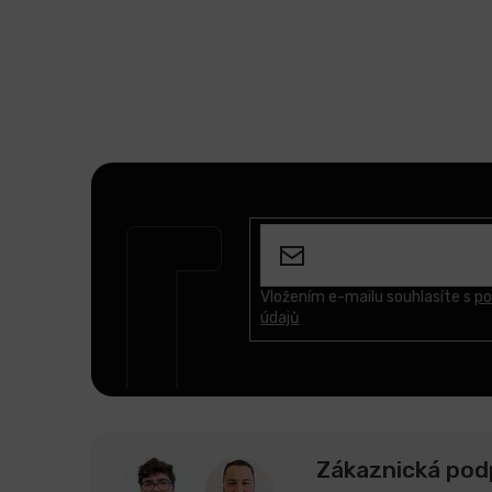
Z
á
p
a
t
Vložením e-mailu souhlasíte s
po
údajů
í
Zákaznická pod