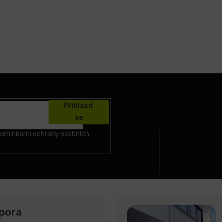
Přihlásit
se
dmínkami ochrany osobních
pora