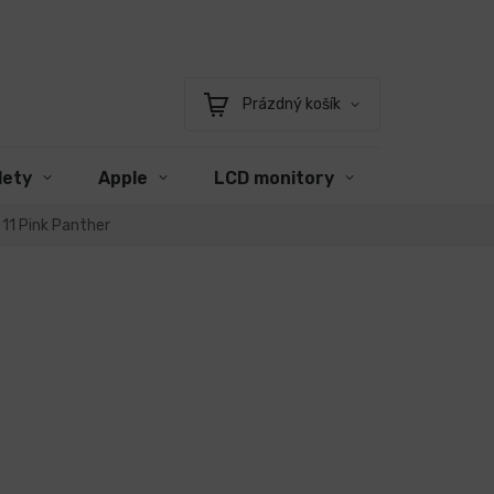
Prázdný košík
Nákupní
košík
lety
Apple
LCD monitory
Příslušens
 11 Pink Panther