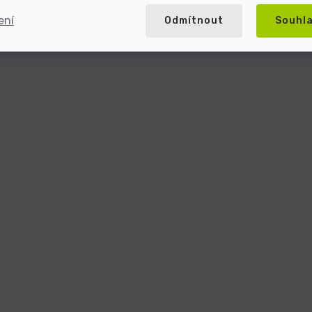
ení
Odmítnout
Souhl