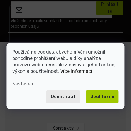
á
Přihlásit
p
se
a
t
Vložením e-mailu souhlasíte s
podmínkami ochrany
osobních údajů
í
Používáme cookies, abychom Vám umožnili
pohodlné prohlížení webu a díky analýze
Zákaznická podpora
provozu webu neustále zlepšovali jeho funkce,
Jsme tu, když si nevíte rady
výkon a použitelnost.
Více informací
Nastavení
Dominik
Jakub
Odmítnout
Souhlasím
Jsme tu do
Kontakty