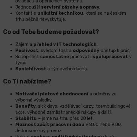
ovladačů a operačních systémů.
Jednodušší
servisní zásahy a opravy
.
Kontakt s
unikátní technikou
, která se na českém
LCD
trhu běžně nevyskytuje.
monitory
Co od Tebe budeme požadovat?
Příslušenství
Zájem a
přehled v IT technologiích
.
Pečlivost
, svědomitost a
odpovědný
přístup k práci.
Značky
Schopnost
samostatně
pracovat i
spolupracovat
v
týmu.
Spolehlivost
a týmového ducha.
Co Ti nabízíme?
Motivační platové ohodnocení
a odměny za
výborné výsledky.
Benefity
: sick days, vzdělávací kurzy, teambuildingové
akce, výhodné zaměstnanecké nákupy a další.
Stabilitu
– jsme na trhu přes 20 let.
Možnost začít pracovní dobu
v 8:00 nebo 9:00.
Jednosměnný provoz.
Práci v
moderní multifunkční budově
dobře