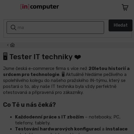
Přejít
na
Nákupn
obsah
košík
AKCE
Hledat
A
SLEVY
ZPÁTKY
DO
🖥️ Tester IT techniky ❤️
ŠKOLY
Jsme česká e-commerce firma s více než
20letou historií a
srdcem pro technologie
. 🖥️ Aktuálně hledáme pečlivého a
Notebooky
spolehlivého kolegu do našeho pražského IN-týmu, který se
postará o to, aby naše IT technika byla vždy perfektně
Počítače
otestovaná a připravená pro zákazníky.
Co Tě u nás čeká?
Telefony
a
tablety
Každodenní práce s IT zbožím
– notebooky, PC,
telefony, tablety.
Testování hardwarových konfigurací
a
instalace
Apple