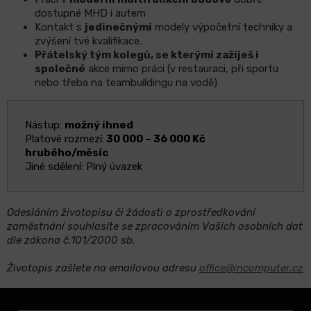
dostupné MHD i autem
Kontakt s
jedinečnými
modely výpočetní techniky a
zvýšení tvé kvalifikace.
Přátelský tým kolegů, se kterými zažiješ i
společné
akce mimo práci (v restauraci, při sportu
nebo třeba na teambuildingu na vodě)
Nástup:
možný ihned
Platové rozmezí:
30 000 – 36 000 Kč
hrubého/měsíc
Jiné sdělení: Plný úvazek
Odesláním životopisu či žádosti o zprostředkování
zaměstnání souhlasíte se zpracováním Vašich osobních dat
dle zákona č.101/2000 sb.
Životopis zašlete na emailovou adresu
office@incomputer.cz
Z