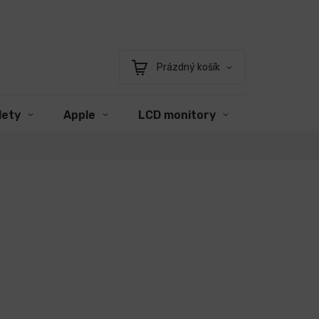
Prázdný košík
Nákupní
košík
lety
Apple
LCD monitory
Příslušens