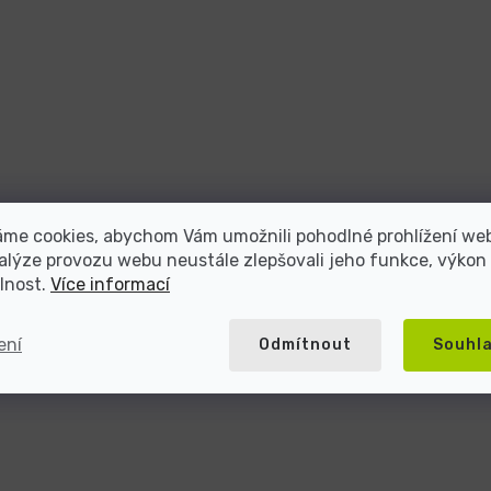
áme cookies, abychom Vám umožnili pohodlné prohlížení we
alýze provozu webu neustále zlepšovali jeho funkce, výkon
lnost.
Více informací
ení
Odmítnout
Souhl