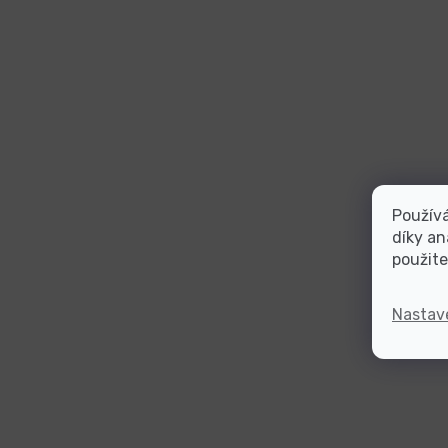
Použív
díky an
použite
Nastav