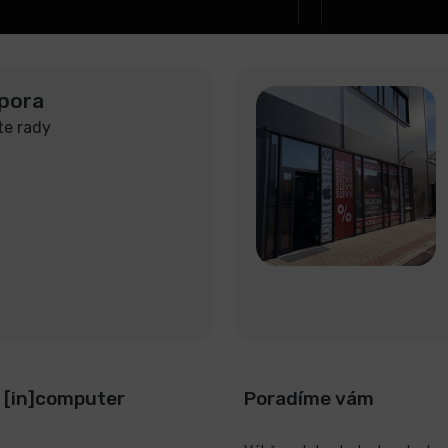
pora
te rady
 [in]computer
Poradíme vám