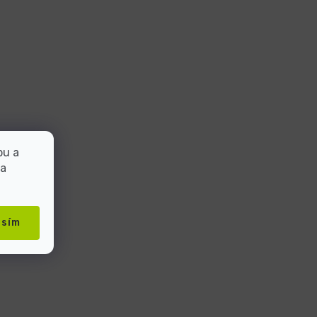
bu a
 a
asím