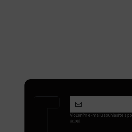
Z
á
p
a
t
Vložením e-mailu souhlasíte s
po
údajů
í