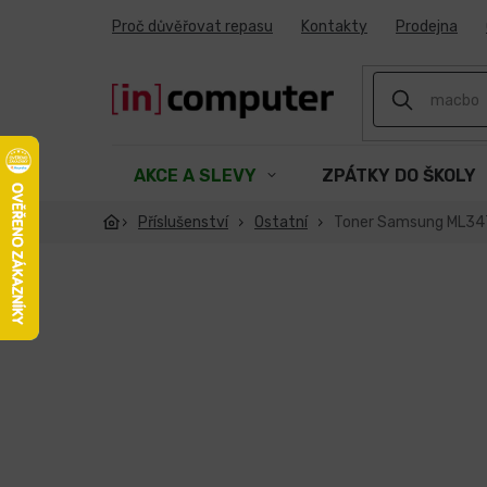
Přejít
Proč důvěřovat repasu
Kontakty
Prodejna
na
obsah
AKCE A SLEVY
ZPÁTKY DO ŠKOLY
Příslušenství
Ostatní
Toner Samsung ML34