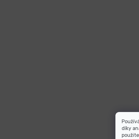
Použív
díky an
použite