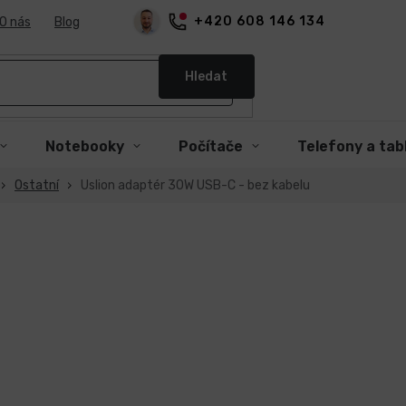
+420 608 146 134
O nás
Blog
Hledat
Notebooky
Počítače
Telefony a tab
Ostatní
Uslion adaptér 30W USB-C - bez kabelu