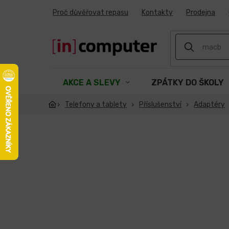
Přejít
Proč důvěřovat repasu
Kontakty
Prodejna
na
obsah
AKCE A SLEVY
ZPÁTKY DO ŠKOLY
Telefony a tablety
Příslušenství
Adaptéry