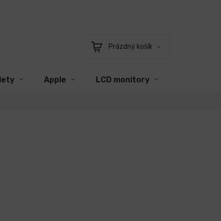
Prázdný košík
Nákupní
košík
lety
Apple
LCD monitory
Příslušens