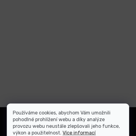
Z
Používáme cookies, abychom Vám umožnili
á
pohodlné prohlížení webu a díky analýze
Přihlásit
p
provozu webu neustále zlepšovali jeho funkce,
se
a
výkon a použitelnost.
Více informací