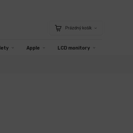
Prázdný košík
Nákupní
košík
lety
Apple
LCD monitory
Příslušens