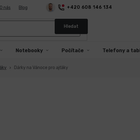
+420 608 146 134
O nás
Blog
Hledat
Notebooky
Počítače
Telefony a tab
ťáky
Dárky na Vánoce pro ajťáky