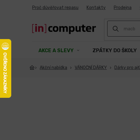
Přejít
Proč důvěřovat repasu
Kontakty
Prodejna
na
obsah
AKCE A SLEVY
ZPÁTKY DO ŠKOLY
Akční nabídka
VÁNOČNÍ DÁRKY
Dárky pro aj