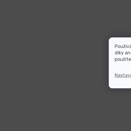
Použív
díky an
použite
Nastav