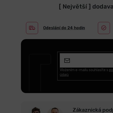
[ Největší ] dodav
Odeslání do 24 hodin
Z
á
p
a
t
Vložením e-mailu souhlasíte s
po
údajů
í
Zákaznická pod