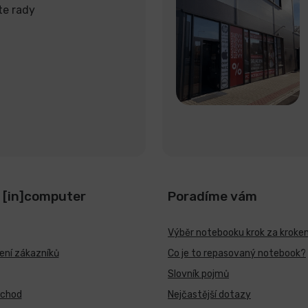
te rady
 [in]computer
Poradíme vám
Výběr notebooku krok za kroke
ní zákazníků
Co je to repasovaný notebook?
Slovník pojmů
bchod
Nejčastější dotazy