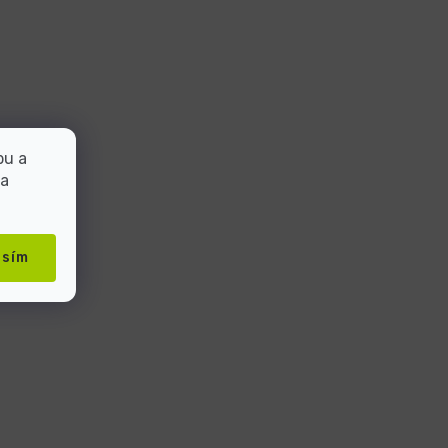
bu a
 a
asím