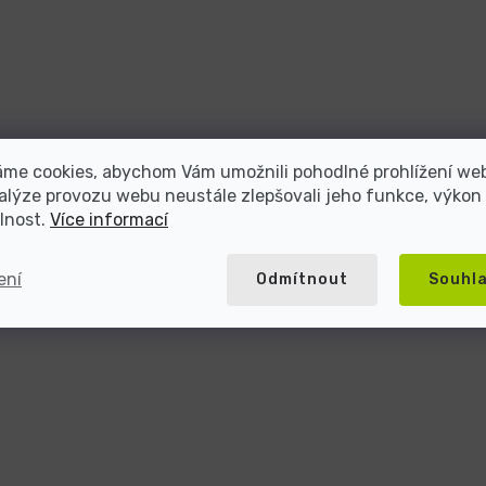
áme cookies, abychom Vám umožnili pohodlné prohlížení we
alýze provozu webu neustále zlepšovali jeho funkce, výkon
lnost.
Více informací
ení
Odmítnout
Souhl