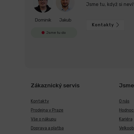
Jsme tu, když si neví
Dominik
Jakub
Kontakty
Jsme tu do
Zákaznický servis
Jsme
Kontakty
O nás
Prodejna v Praze
Hodnoce
Vše o nákupu
Kariéra
Doprava a platba
Velkoo