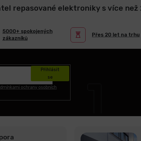
atel repasované elektroniky s více než 2
5000+ spokojených
Přes 20 let na trhu
zákazníků
Přihlásit
se
dmínkami ochrany osobních
pora