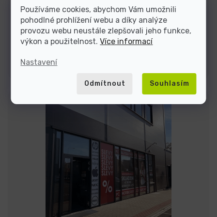
Používáme cookies, abychom Vám umožnili
pohodlné prohlížení webu a díky analýze
Jsme tu do
provozu webu neustále zlepšovali jeho funkce,
výkon a použitelnost.
Více informací
Kontakty
Nastavení
Odmítnout
Souhlasím