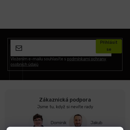
Z
á
Přihlásit
p
se
a
t
Vložením e-mailu souhlasíte s
podmínkami ochrany
osobních údajů
í
Zákaznická podpora
Jsme tu, když si nevíte rady
Dominik
Jakub