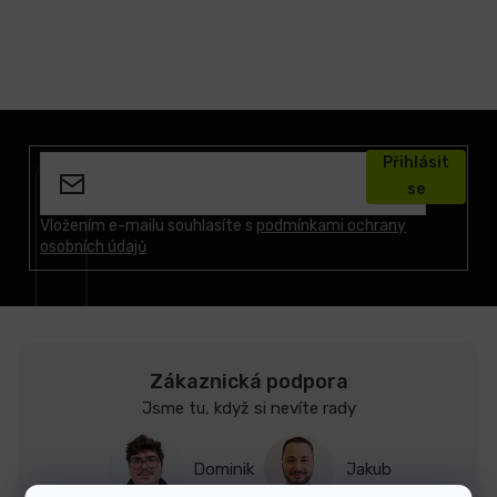
Z
á
Přihlásit
p
se
a
t
Vložením e-mailu souhlasíte s
podmínkami ochrany
osobních údajů
í
Zákaznická podpora
Jsme tu, když si nevíte rady
Dominik
Jakub