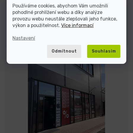
Používáme cookies, abychom Vám umožnili
pohodlné prohlížení webu a díky analýze
Jsme tu do
provozu webu neustále zlepšovali jeho funkce,
výkon a použitelnost.
Více informací
Kontakty
Nastavení
Odmítnout
Souhlasím