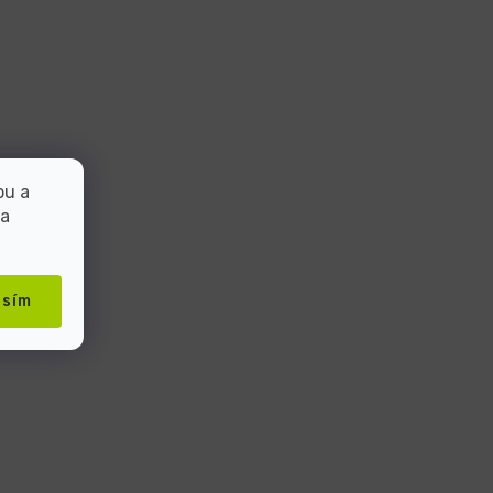
bu a
 a
asím