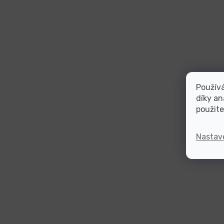
Použív
díky an
použite
Nastav