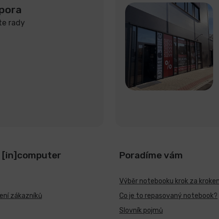
pora
te rady
 [in]computer
Poradíme vám
Výběr notebooku krok za kroke
ní zákazníků
Co je to repasovaný notebook?
Slovník pojmů