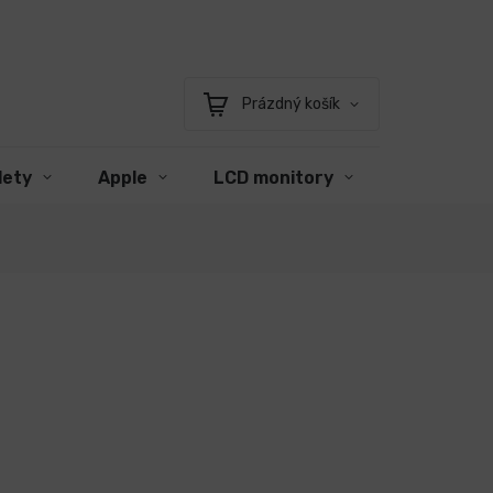
Prázdný košík
Nákupní
košík
lety
Apple
LCD monitory
Příslušens