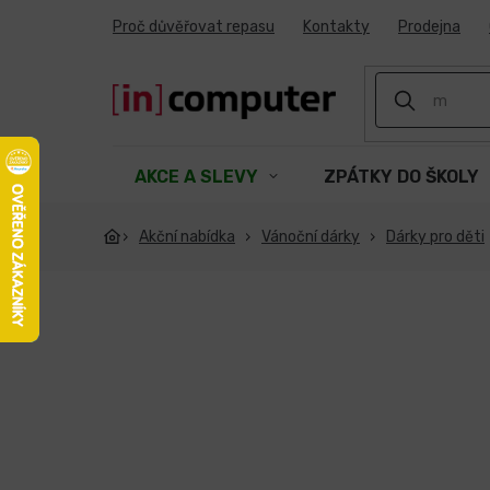
Přejít
Proč důvěřovat repasu
Kontakty
Prodejna
na
obsah
AKCE A SLEVY
ZPÁTKY DO ŠKOLY
Akční nabídka
Vánoční dárky
Dárky pro děti