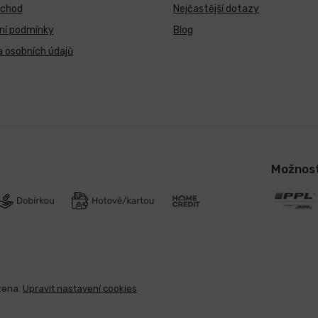
bchod
Nejčastější dotazy
ní podmínky
Blog
 osobních údajů
Možnost
zena.
Upravit nastavení cookies