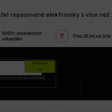
atel repasované elektroniky s více než 2
5000+ spokojených
Přes 20 let na trhu
zákazníků
Přihlásit
se
dmínkami ochrany osobních