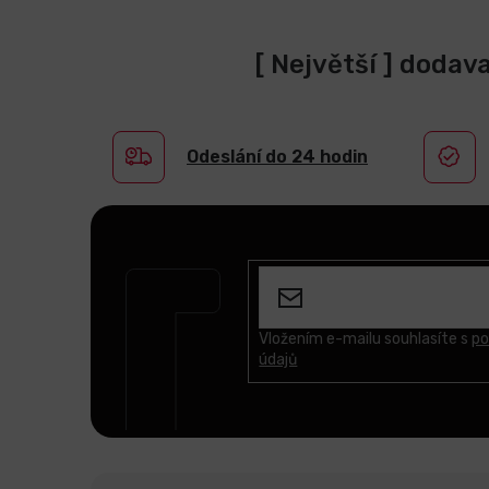
[ Největší ] dodav
Odeslání do 24 hodin
Z
á
p
a
t
Vložením e-mailu souhlasíte s
po
údajů
í