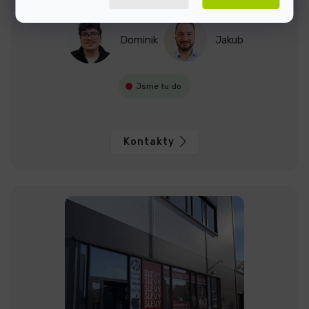
Jsme tu, když si nevíte rady
Dominik
Jakub
Jsme tu do
Kontakty