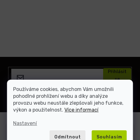
Z
á
Přihlásit
p
se
a
t
Používáme cookies, abychom Vám umožnili
Vložením e-mailu souhlasíte s
podmínkami ochrany
osobních údajů
pohodlné prohlížení webu a díky analýze
í
provozu webu neustále zlepšovali jeho funkce,
výkon a použitelnost.
Více informací
Nastavení
Zákaznická podpora
Odmítnout
Souhlasím