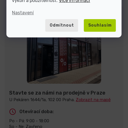
výkon a použitelnost.
Více informací
Nastavení
Odmítnout
Souhlasím
Stavte se za námi na prodejně v Praze
U Pekáren 1644/1a, 102 00 Praha.
Zobrazit na mapě
Otevírací doba:
Po - Pá: 9:00 - 18:00
So - Ne: Zavřeno