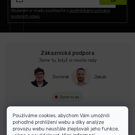
se
a
t
Vložením e-mailu souhlasíte s
podmínkami ochrany
osobních údajů
í
Zákaznická podpora
Jsme tu, když si nevíte rady
Dominik
Jakub
Jsme tu do
Používáme cookies, abychom Vám umožnili
Kontakty
pohodlné prohlížení webu a díky analýze
provozu webu neustále zlepšovali jeho funkce,