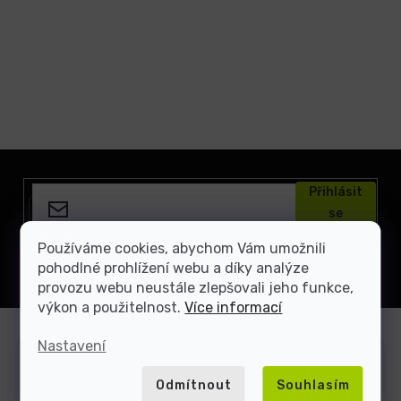
Z
á
Přihlásit
p
se
a
t
Vložením e-mailu souhlasíte s
podmínkami ochrany
Používáme cookies, abychom Vám umožnili
osobních údajů
í
pohodlné prohlížení webu a díky analýze
provozu webu neustále zlepšovali jeho funkce,
výkon a použitelnost.
Více informací
Nastavení
Zákaznická podpora
Odmítnout
Souhlasím
Jsme tu, když si nevíte rady