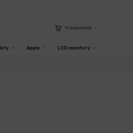
Prázdný košík
Nákupní
košík
lety
Apple
LCD monitory
Příslušens