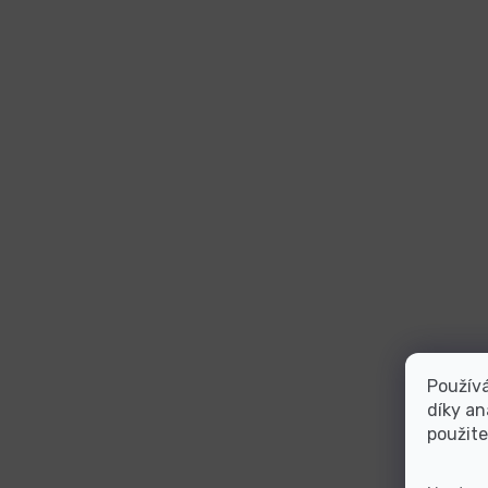
Použív
díky an
použite