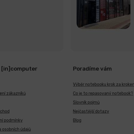
 [in]computer
Poradíme vám
Výběr notebooku krok za kroke
ní zákazníků
Co je to repasovaný notebook?
Slovník pojmů
bchod
Nejčastější dotazy
ní podmínky
Blog
 osobních údajů