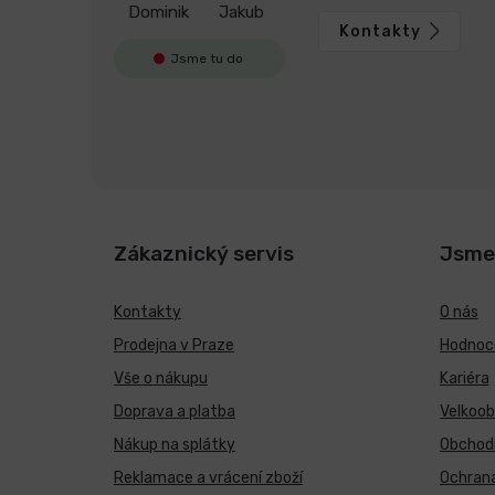
Dominik
Jakub
Kontakty
Jsme tu do
Zákaznický servis
Jsme
Kontakty
O nás
Prodejna v Praze
Hodnoce
Vše o nákupu
Kariéra
Doprava a platba
Velkoo
Nákup na splátky
Obchod
Reklamace a vrácení zboží
Ochrana