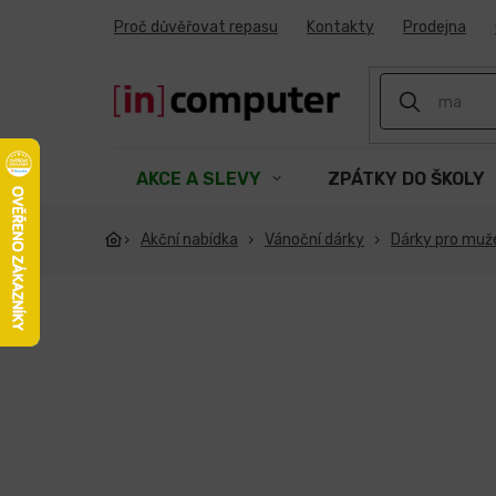
Přejít
Proč důvěřovat repasu
Kontakty
Prodejna
na
obsah
AKCE A SLEVY
ZPÁTKY DO ŠKOLY
Akční nabídka
Vánoční dárky
Dárky pro muž