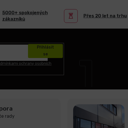
5000+ spokojených
Přes 20 let na trhu
zákazníků
Přihlásit
se
dmínkami ochrany osobních
pora
te rady