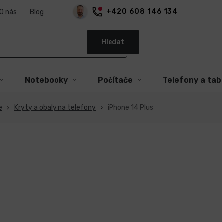
+420 608 146 134
O nás
Blog
Hledat
Notebooky
Počítače
Telefony a tab
e
Kryty a obaly na telefony
iPhone 14 Plus