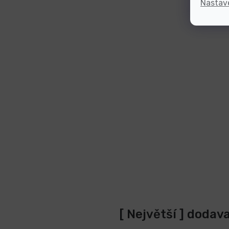
Nastav
[ Největší ] dodav