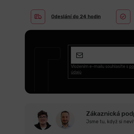
Odeslání do 24 hodin
Z
á
p
a
t
Vložením e-mailu souhlasíte s
po
údajů
í
Zákaznická pod
Jsme tu, když si neví