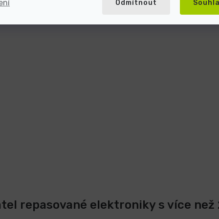
ení
Odmítnout
Souhl
atel repasované elektroniky s více než 2