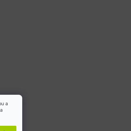
bu a
 a