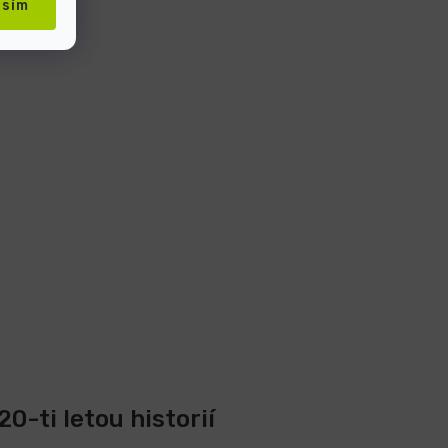
asím
0-ti letou historií