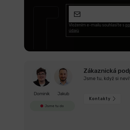
á
p
a
t
Vložením e-mailu souhlasíte s
po
údajů
í
Zákaznická pod
Jsme tu, když si neví
Dominik
Jakub
Kontakty
Jsme tu do