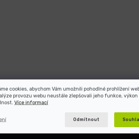
atel repasované elektroniky s více než 2
áme cookies, abychom Vám umožnili pohodlné prohlížení we
alýze provozu webu neustále zlepšovali jeho funkce, výkon
lnost.
Více informací
5000+ spokojených
Přes 20 let na trhu
zákazníků
ení
Odmítnout
Souhl