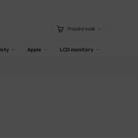
Prázdný košík
Nákupní
košík
lety
Apple
LCD monitory
Příslušens