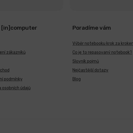
 [in]computer
Poradíme vám
Výběr notebooku krok za kroke
ní zákazníků
Co je to repasovaný notebook?
Slovník pojmů
bchod
Nejčastější dotazy
ní podmínky
Blog
 osobních údajů