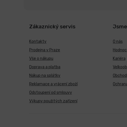
Zákaznický servis
Jsme
Kontakty
O nás
Prodejna v Praze
Hodnoce
Vše o nákupu
Kariéra
Doprava a platba
Velkoo
Nákup na splátky
Obchod
Reklamace a vrácení zboží
Ochrana
Odstoupení od smlouvy
Výkupy použitých zařízení