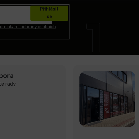
Přihlásit
se
dmínkami ochrany osobních
pora
te rady