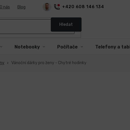
+420 608 146 134
O nás
Blog
Hledat
Notebooky
Počítače
Telefony a tab
eny
Vánoční dárky pro ženy - Chytré hodinky