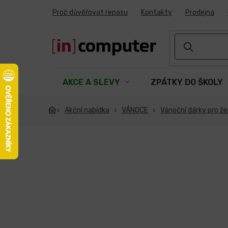
Přejít
Proč důvěřovat repasu
Kontakty
Prodejna
na
obsah
AKCE A SLEVY
ZPÁTKY DO ŠKOLY
Akční nabídka
VÁNOCE
Vánoční dárky pro ž