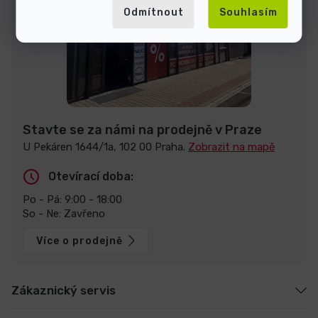
Odmítnout
Souhlasím
Stavte se za námi na prodejně v Praze
U Pekáren 1644/1a, 102 00 Praha.
Zobrazit na mapě
Otevírací doba:
Po - Pá: 9:00 - 18:00
So - Ne: Zavřeno
Více o prodejně
Zákaznický servis