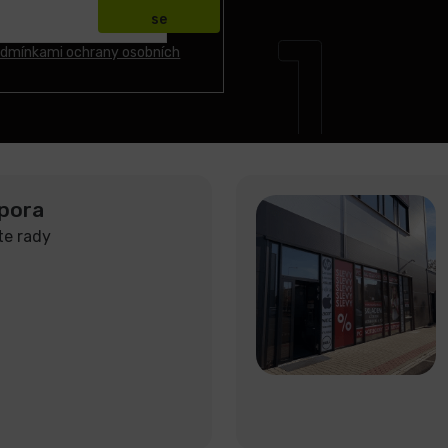
se
dmínkami ochrany osobních
pora
te rady