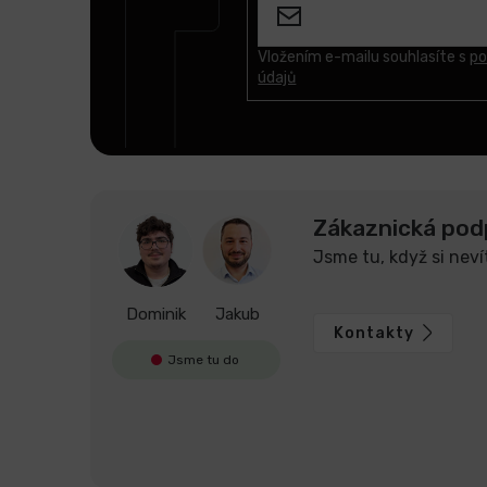
p
a
t
Vložením e-mailu souhlasíte s
po
údajů
í
Zákaznická pod
Jsme tu, když si neví
Dominik
Jakub
Kontakty
Jsme tu do