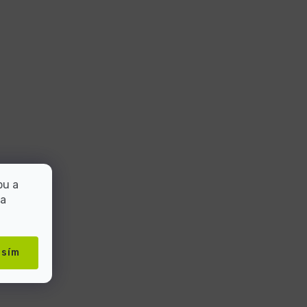
bu a
 a
asím