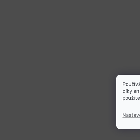
Použív
díky an
použite
Nastav