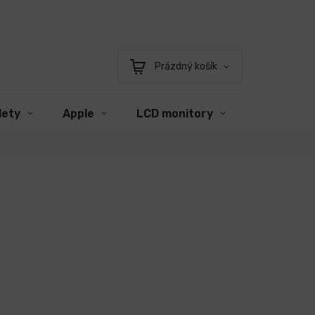
Prázdný košík
Nákupní
košík
lety
Apple
LCD monitory
Příslušens