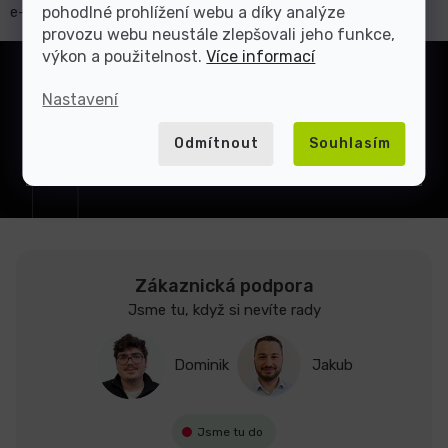
e-shopu!
pohodlné prohlížení webu a díky analýze
provozu webu neustále zlepšovali jeho funkce,
Z
výkon a použitelnost.
Více informací
á
Přihlásit
p
Nastavení
se
a
t
Odmítnout
Souhlasím
Vložením e-mailu souhlasíte s
podmínkami ochrany
osobních údajů
í
Zákaznická podpora
Jsme tu, když si nevíte rady
Dominik
Jakub
Jsme tu do