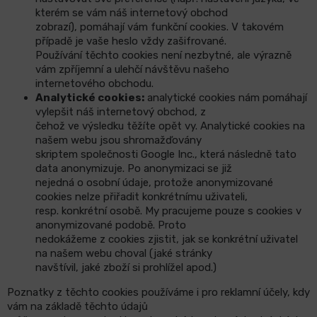
kterém se
vám náš internetový obchod
zobrazí), pomáhají vám funkční cookies. V takovém
případě je vaše heslo vždy zašifrované.
Používání těchto cookies není nezbytné, ale výrazně
vám zpříjemní a ulehčí návštěvu našeho
internetového obchodu.
Analytické cookies:
ana
lytické cookies nám pomáhají
vylepšit náš internetový obchod, z
čehož ve výsledku těžíte opět vy. Analytické cookies na
našem webu jsou shromažďovány
skriptem společnosti Google Inc., která následně tato
data anonymizuje. Po anonymizaci se již
nejedná o os
obní údaje, protože anonymizované
cookies nelze přiřadit konkrétnímu uživateli,
resp. konkrétní osobě. My pracujeme pouze s cookies v
anonymizované podobě. Proto
nedokážeme z cookies zjistit, jak se konkrétní uživatel
na našem webu choval (jaké stránky
nav
štívil, jaké zboží si prohlížel apod.)
Poznatky z těchto cookies používáme i pro reklamní účely, kdy
vám na základě těchto údajů