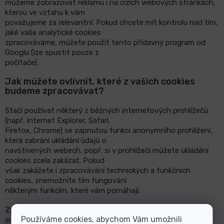
můžeme zobrazovat reklamu i na cizích webových stránkách,
kterou ve vztahu k vám
považujeme za relevantní. Pokud chcete mít kon
trolu nad tím,
jaké vaše analytické cookies
zpracováváme, můžete použít tento přídavný program od
Googlu (lze spustit pouze z
počítače).
Jak můžete ovlivnit, které z vašich cookies
budeme zpracovávat?
Stačí používat některý z běžných internetových prohlížeč
ů
(např. Internet Explorer, Safari,
Firefox, Chrome) se zapnutou funkcí anonymního prohlížení,
která zabrání ukládání údajů o
navštívených webech, popř. si v prohlížeči můžete ukládání
cookies zcela zakázat. Pokud
však zakážete i zpracovávání technických a
funkčních
cookies, znemožníte tím fungování
některým funkcím, které vám pomáhají.
Zpracovávání analytických cookies z naší strany můžete mít
Používáme cookies, abychom Vám umožnili
snadno pod kontrolou a to díky nastavení v patičce našeho