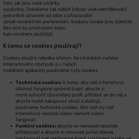
tom, jak jsou naše stránky
využívány.
Dokážeme tak odlišit (nikoliv však
identifikovat)
jednotlivé uživatele od sebe a přizpůsobit
LCD
monitory
obsah konkrétním preferencím. Soubory cookie jsou důležité.
Bez nich by procházení webu
bylo mnohem složitější.
Příslušenství
K čemu se cookies používají?
Značky
Cookies slouží k několika účelům. Na stránkách našeho
int
ernetového obchodu a v našich
mobilních aplikacích používáme tyto cookies:
Technická cookies:
k tomu, aby náš internetový
obchod fungoval správně (např. abyste si
mohli vytvořit uživatelský profil, přihlásit se do něj a
abyste mohli nakupovat zboží a slu
žby),
používáme technická cookies. Bez nich by náš
internetový obchod vůbec nemohl vůbec
fungovat.
Funkční cookies:
abyste se nemuseli neustále
přihlašovat a abyste si nemuseli pořád dokola
nastavovat své preference (např. nastavení jazyka, ve