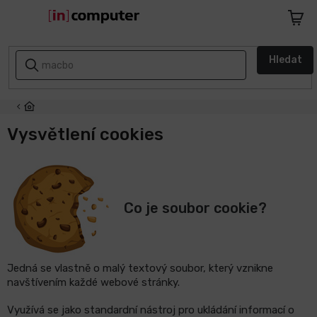
Přejít
na
Nákupn
obsah
košík
AKCE
Hledat
A
SLEVY
ZPÁTKY
DO
Vysvětlení cookies
ŠKOLY
Notebooky
Co je soubor cookie?
Počítače
Telefony
a
Jedná se vlastně o malý textový soubor, který vznikne
tablety
navštívením každé webové stránky.
Využívá se jako standardní nástroj pro ukládání informací o
Apple