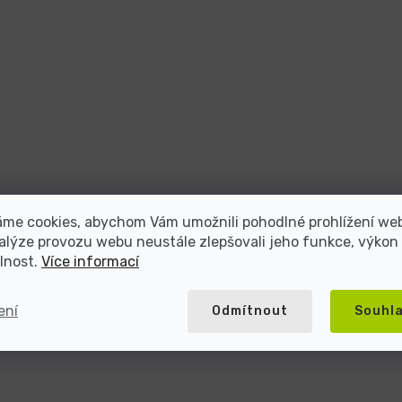
áme cookies, abychom Vám umožnili pohodlné prohlížení we
alýze provozu webu neustále zlepšovali jeho funkce, výkon
lnost.
Více informací
ení
Odmítnout
Souhl