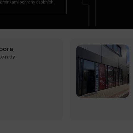
dmínkami ochrany osobních
pora
te rady