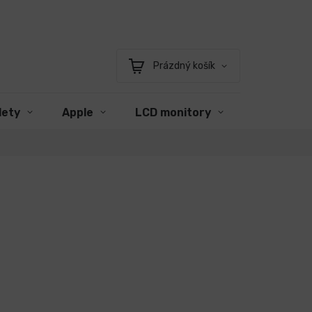
Prázdný košík
Nákupní
košík
lety
Apple
LCD monitory
Příslušens