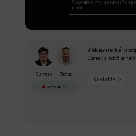
t
Vložením e-mailu souhlasíte s
po
údajů
í
Zákaznická pod
Jsme tu, když si neví
Dominik
Jakub
Kontakty
Jsme tu do