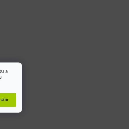
bu a
 a
asím