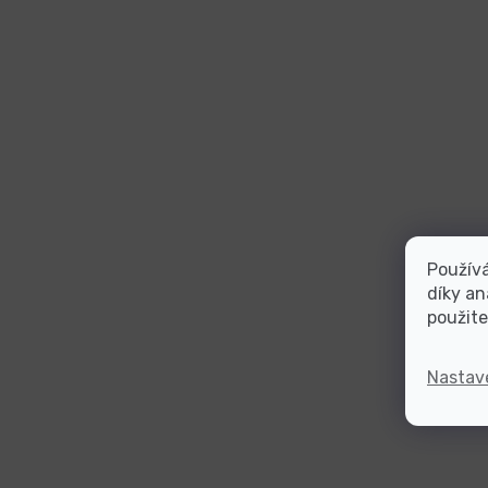
Použív
díky an
použite
Nastav