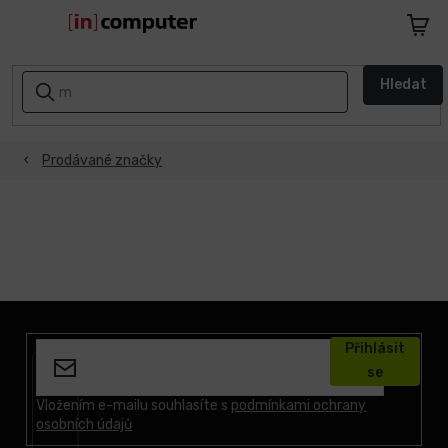
Přejít
na
Nákupn
obsah
košík
AKCE
Hledat
A
SLEVY
Prodávané značky
ZPÁTKY
DO
ŠKOLY
Notebooky
Počítače
Z
á
Přihlásit
p
Telefony
se
a
a
tablety
t
Vložením e-mailu souhlasíte s
podmínkami ochrany
osobních údajů
í
Apple