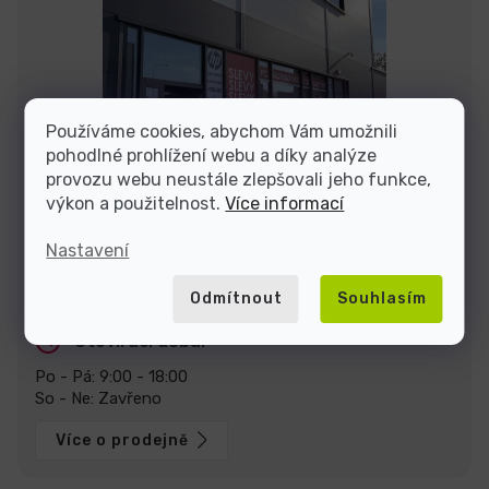
Používáme cookies, abychom Vám umožnili
pohodlné prohlížení webu a díky analýze
provozu webu neustále zlepšovali jeho funkce,
výkon a použitelnost.
Více informací
Nastavení
Stavte se za námi na prodejně v Praze
U Pekáren 1644/1a, 102 00 Praha.
Zobrazit na mapě
Odmítnout
Souhlasím
Otevírací doba:
Po - Pá: 9:00 - 18:00
So - Ne: Zavřeno
Více o prodejně