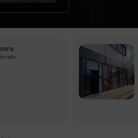
dmínkami ochrany osobních
pora
te rady