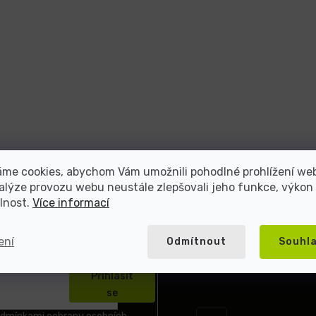
áme cookies, abychom Vám umožnili pohodlné prohlížení we
alýze provozu webu neustále zlepšovali jeho funkce, výkon
lnost.
Více informací
ení
Odmítnout
Souhl
Přihlásit
se