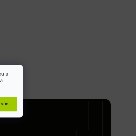
bu a
 a
asím