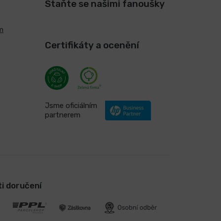
Staňte se našimi fanoušky
m
Certifikáty a ocenění
Jsme oficiálním
partnerem
i doručení