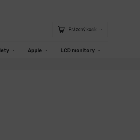
Prázdný košík
Nákupní
košík
lety
Apple
LCD monitory
Příslušens