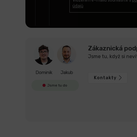
t
Vložením e-mailu souhlasíte s
po
údajů
í
Zákaznická pod
Jsme tu, když si neví
Dominik
Jakub
Kontakty
Jsme tu do