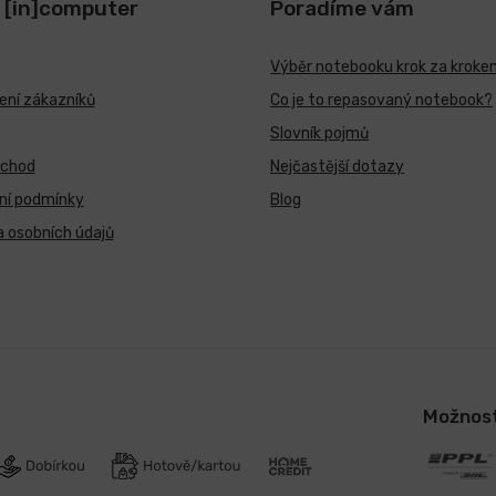
 [in]computer
Poradíme vám
Výběr notebooku krok za kroke
ní zákazníků
Co je to repasovaný notebook?
Slovník pojmů
bchod
Nejčastější dotazy
ní podmínky
Blog
 osobních údajů
Možnost