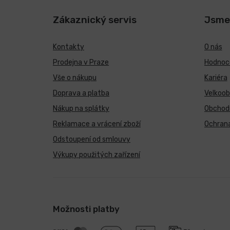
Zákaznický servis
Jsme
Kontakty
O nás
Prodejna v Praze
Hodnoce
Vše o nákupu
Kariéra
Doprava a platba
Velkoo
Nákup na splátky
Obchod
Reklamace a vrácení zboží
Ochrana
Odstoupení od smlouvy
Výkupy použitých zařízení
Možnosti platby