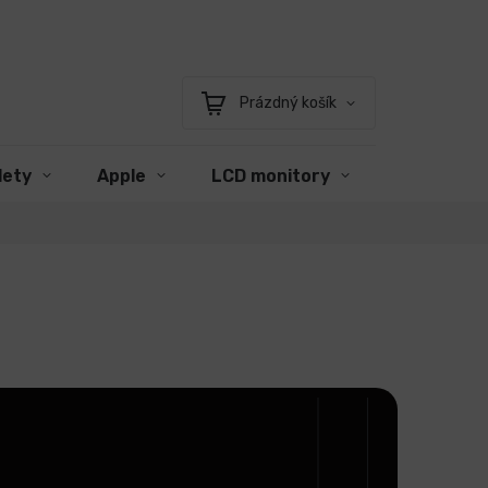
Prázdný košík
Nákupní
košík
lety
Apple
LCD monitory
Příslušens