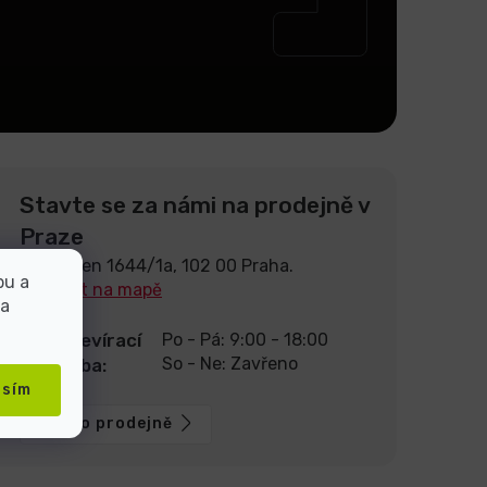
Stavte se za námi na prodejně v
Praze
U Pekáren 1644/1a, 102 00 Praha.
bu a
Zobrazit na mapě
 a
Otevírací
Po - Pá: 9:00 - 18:00
So - Ne: Zavřeno
doba:
asím
Více o prodejně