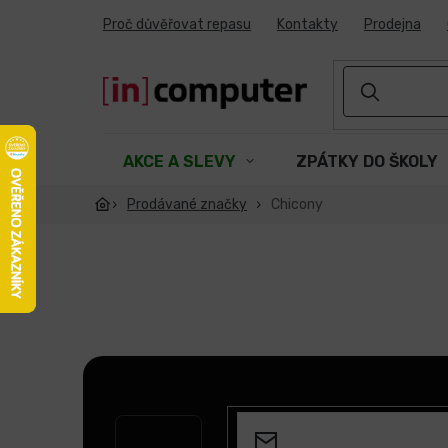
Přejít
Proč důvěřovat repasu
Kontakty
Prodejna
na
obsah
AKCE A SLEVY
ZPÁTKY DO ŠKOLY
Prodávané značky
Chicony
Z
á
p