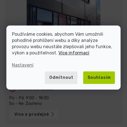
Používáme cookies, abychom Vám umožnili
pohodlné prohlížení webu a díky analýze
provozu webu neustále zlepšovali jeho funkce,
výkon a použitelnost.
Více informací
Nastavení
Stavte se za námi na prodejně v Praze
U Pekáren 1644/1a, 102 00 Praha.
Zobrazit na mapě
Odmítnout
Souhlasím
Otevírací doba:
Po - Pá: 9:00 - 18:00
So - Ne: Zavřeno
Více o prodejně