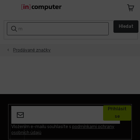
Přejít
na
Nákupn
obsah
košík
AKCE
Hledat
A
SLEVY
Prodávané značky
ZPÁTKY
DO
ŠKOLY
Notebooky
Počítače
Z
á
Přihlásit
p
Telefony
se
a
a
tablety
t
Vložením e-mailu souhlasíte s
podmínkami ochrany
osobních údajů
í
Apple