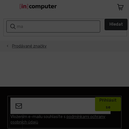
Přejít
na
Nákupn
obsah
košík
AKCE
Hledat
A
SLEVY
Prodávané značky
ZPÁTKY
DO
ŠKOLY
Notebooky
Počítače
Z
á
Přihlásit
p
Telefony
se
a
a
tablety
t
Vložením e-mailu souhlasíte s
podmínkami ochrany
osobních údajů
í
Apple