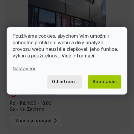
Používáme cookies, abychom Vám umožnili
pohodlné prohlížení webu a díky analýze
provozu webu neustále zlepšovali jeho funkce,
výkon a použitelnost.
Více informací
Nastavení
Stavte se za námi na prodejně v Praze
U Pekáren 1644/1a, 102 00 Praha.
Zobrazit na mapě
Odmítnout
Souhlasím
Otevírací doba:
Po - Pá: 9:00 - 18:00
So - Ne: Zavřeno
Více o prodejně