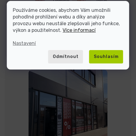
Dominik
Jakub
Používáme cookies, abychom Vám umožnili
pohodlné prohlížení webu a díky analýze
Jsme tu do
provozu webu neustále zlepšovali jeho funkce,
výkon a použitelnost.
Více informací
Nastavení
Kontakty
Odmítnout
Souhlasím