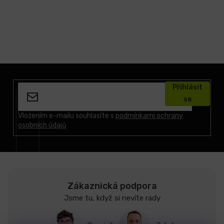
Z
á
Přihlásit
p
se
a
t
Vložením e-mailu souhlasíte s
podmínkami ochrany
osobních údajů
í
Zákaznická podpora
Jsme tu, když si nevíte rady