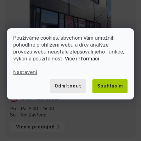
Používáme cookies, abychom Vám umožnili
pohodlné prohlížení webu a díky analýze
provozu webu neustále zlepšovali jeho funkce,
výkon a použitelnost.
Více informací
Nastavení
Stavte se za námi na prodejně v Praze
U Pekáren 1644/1a, 102 00 Praha.
Zobrazit na mapě
Odmítnout
Souhlasím
Otevírací doba:
Po - Pá: 9:00 - 18:00
So - Ne: Zavřeno
Více o prodejně