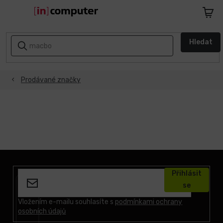
Přejít
na
Nákupn
obsah
košík
AKCE
Hledat
A
SLEVY
Prodávané značky
ZPÁTKY
DO
ŠKOLY
Notebooky
Počítače
Z
á
Přihlásit
p
Telefony
se
a
a
tablety
t
Vložením e-mailu souhlasíte s
podmínkami ochrany
osobních údajů
í
Apple