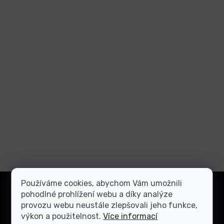
Z
Používáme cookies, abychom Vám umožnili
á
pohodlné prohlížení webu a díky analýze
Přihlásit
p
provozu webu neustále zlepšovali jeho funkce,
se
a
výkon a použitelnost.
Více informací
Vložením e-mailu souhlasíte s
podmínkami ochrany