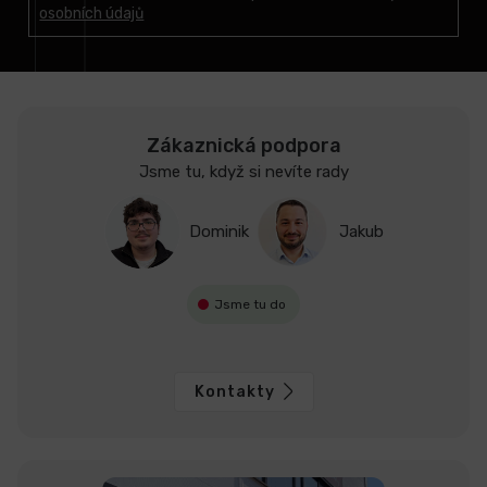
osobních údajů
í
LCD
monitory
Příslušenství
Zákaznická podpora
Jsme tu, když si nevíte rady
Značky
Dominik
Jakub
Jsme tu do
Kontakty