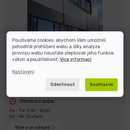
Používáme cookies, abychom Vám umožnili
pohodlné prohlížení webu a díky analýze
provozu webu neustále zlepšovali jeho funkce,
výkon a použitelnost.
Více informací
Nastavení
Stavte se za námi na prodejně v Praze
Odmítnout
Souhlasím
U Pekáren 1644/1a, 102 00 Praha.
Zobrazit na mapě
Otevírací doba:
Po - Pá: 9:00 - 18:00
So - Ne: Zavřeno
Více o prodejně