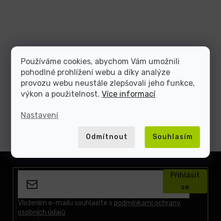
Používáme cookies, abychom Vám umožnili
pohodlné prohlížení webu a díky analýze
provozu webu neustále zlepšovali jeho funkce,
výkon a použitelnost.
Více informací
Nastavení
Odmítnout
Souhlasím
Z
á
Přihlásit
p
se
a
t
Vložením e-mailu souhlasíte s
podmínkami ochrany
osobních údajů
í