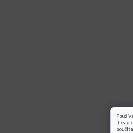
Použív
díky an
použite