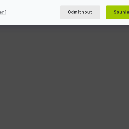
ení
Odmítnout
Souhl