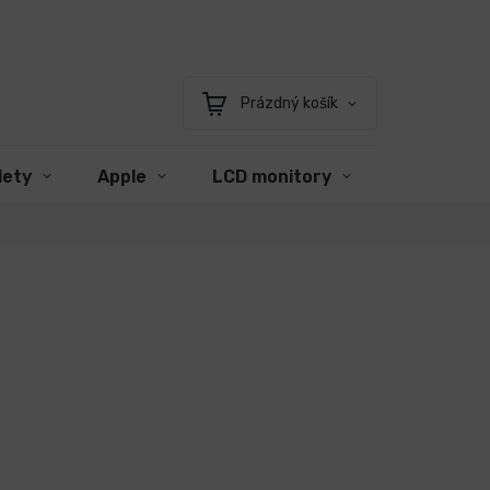
Prázdný košík
Nákupní
košík
lety
Apple
LCD monitory
Příslušens