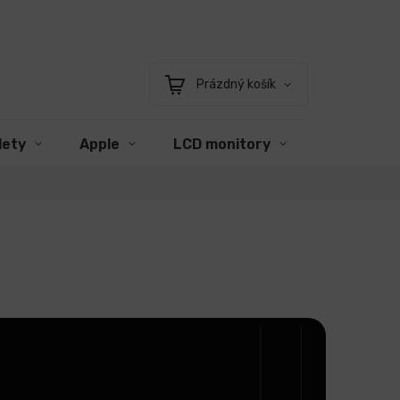
Prázdný košík
Nákupní
košík
lety
Apple
LCD monitory
Příslušens