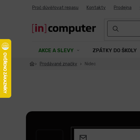
Přejít
Proč důvěřovat repasu
Kontakty
Prodejna
na
obsah
AKCE A SLEVY
ZPÁTKY DO ŠKOLY
Prodávané značky
Nidec
Z
á
p