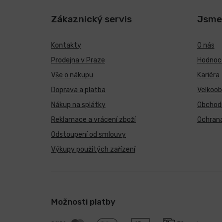
Zákaznický servis
Jsme
Kontakty
O nás
Prodejna v Praze
Hodnoce
Vše o nákupu
Kariéra
Doprava a platba
Velkoo
Nákup na splátky
Obchod
Reklamace a vrácení zboží
Ochrana
Odstoupení od smlouvy
Výkupy použitých zařízení
Možnosti platby