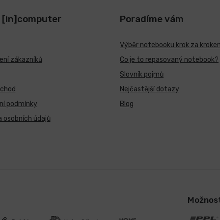
 [in]computer
Poradíme vám
Výběr notebooku krok za kroke
ní zákazníků
Co je to repasovaný notebook?
Slovník pojmů
bchod
Nejčastější dotazy
ní podmínky
Blog
 osobních údajů
Možnost