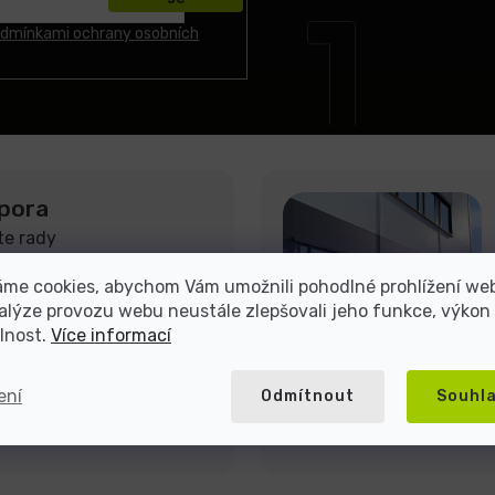
dmínkami ochrany osobních
pora
te rady
áme cookies, abychom Vám umožnili pohodlné prohlížení we
alýze provozu webu neustále zlepšovali jeho funkce, výkon
lnost.
Více informací
ení
Odmítnout
Souhl