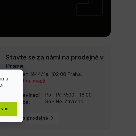
Stavte se za námi na prodejně v
Praze
U Pekáren 1644/1a, 102 00 Praha.
bu a
Zobrazit na mapě
 a
Otevírací
Po - Pá: 9:00 - 18:00
So - Ne: Zavřeno
doba:
asím
Více o prodejně