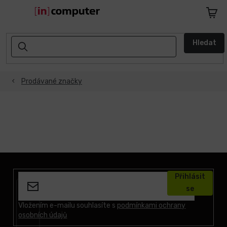
Přejít
na
Nákupn
obsah
košík
AKCE
Hledat
A
SLEVY
Prodávané značky
ZPÁTKY
DO
ŠKOLY
Notebooky
Počítače
Z
á
Přihlásit
p
Telefony
se
a
a
tablety
t
Vložením e-mailu souhlasíte s
podmínkami ochrany
osobních údajů
í
Apple