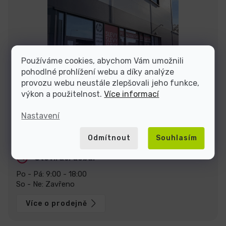
Používáme cookies, abychom Vám umožnili
pohodlné prohlížení webu a díky analýze
provozu webu neustále zlepšovali jeho funkce,
výkon a použitelnost.
Více informací
Nastavení
Stavte se za námi na prodejně v Praze
U Pekáren 1644/1a, 102 00 Praha.
Zobrazit na mapě
Odmítnout
Souhlasím
Otevírací doba:
Po - Pá: 9:00 - 18:00
So - Ne: Zavřeno
Více o prodejně