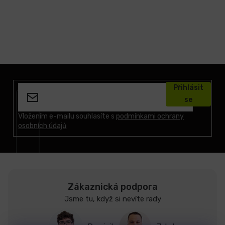
Z
á
Přihlásit
p
se
a
t
Vložením e-mailu souhlasíte s
podmínkami ochrany
osobních údajů
í
Zákaznická podpora
Jsme tu, když si nevíte rady