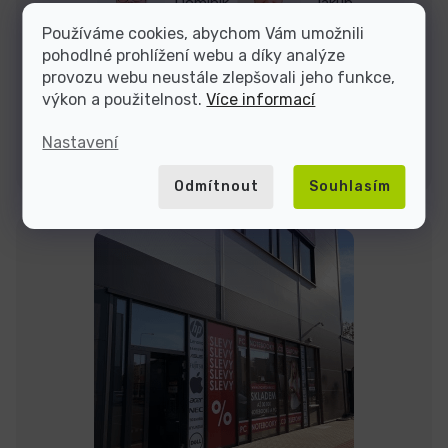
Dominik
Jakub
Používáme cookies, abychom Vám umožnili
pohodlné prohlížení webu a díky analýze
Jsme tu do
provozu webu neustále zlepšovali jeho funkce,
výkon a použitelnost.
Více informací
Nastavení
Kontakty
Odmítnout
Souhlasím