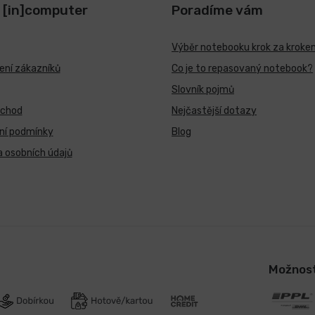
 [in]computer
Poradíme vám
Výběr notebooku krok za kroke
ní zákazníků
Co je to repasovaný notebook?
Slovník pojmů
bchod
Nejčastější dotazy
ní podmínky
Blog
 osobních údajů
Možnost