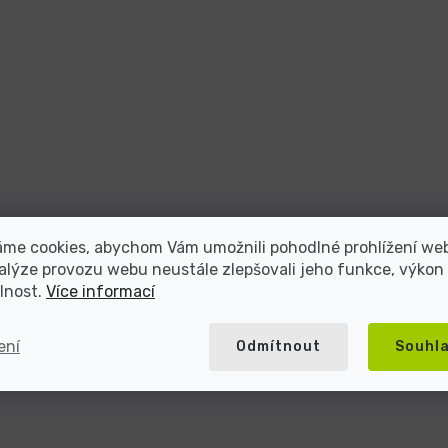
áme cookies, abychom Vám umožnili pohodlné prohlížení we
alýze provozu webu neustále zlepšovali jeho funkce, výkon
lnost.
Více informací
ení
Odmítnout
Souhl