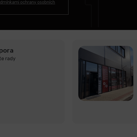
dmínkami ochrany osobních
pora
te rady