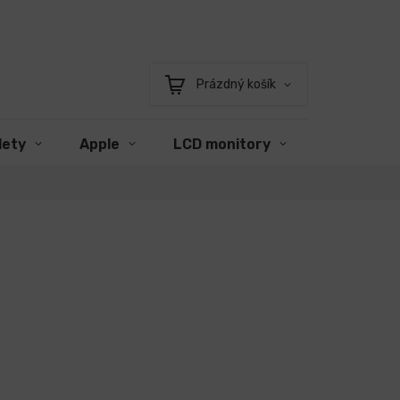
Prázdný košík
Nákupní
košík
lety
Apple
LCD monitory
Příslušens