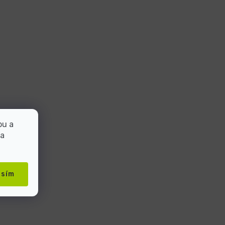
bu a
 a
asím