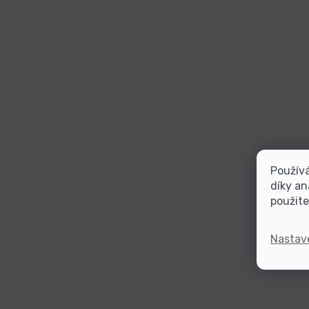
Použív
díky an
použite
Nastav