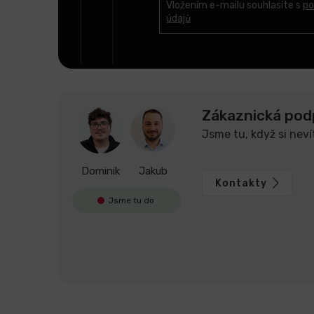
t
Vložením e-mailu souhlasíte s
po
údajů
í
Zákaznická pod
Jsme tu, když si neví
Dominik
Jakub
Kontakty
Jsme tu do