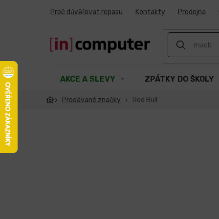
Přejít
Proč důvěřovat repasu
Kontakty
Prodejna
na
obsah
AKCE A SLEVY
ZPÁTKY DO ŠKOLY
Prodávané značky
Red Bull