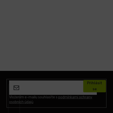
Z
á
Přihlásit
p
se
a
t
Vložením e-mailu souhlasíte s
podmínkami ochrany
osobních údajů
í