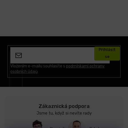
Z
á
Přihlásit
p
se
a
t
Vložením e-mailu souhlasíte s
podmínkami ochrany
osobních údajů
í
Zákaznická podpora
Jsme tu, když si nevíte rady