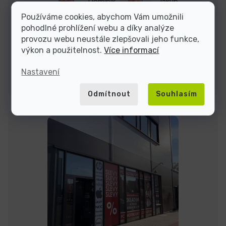
Dominik
Jakub
Používáme cookies, abychom Vám umožnili
pohodlné prohlížení webu a díky analýze
Jsme tu do
provozu webu neustále zlepšovali jeho funkce,
výkon a použitelnost.
Více informací
Nastavení
Kontakty
Odmítnout
Souhlasím