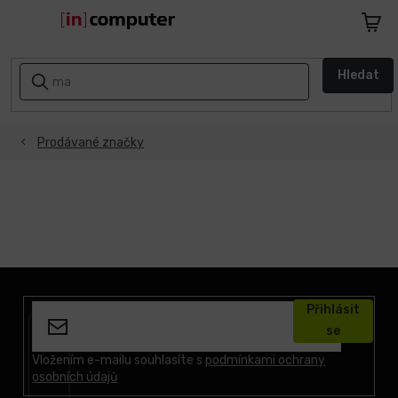
Přejít
na
Nákupn
obsah
košík
AKCE
Hledat
A
SLEVY
Prodávané značky
ZPÁTKY
DO
ŠKOLY
Notebooky
Počítače
Z
á
Přihlásit
p
Telefony
se
a
a
tablety
t
Vložením e-mailu souhlasíte s
podmínkami ochrany
osobních údajů
í
Apple