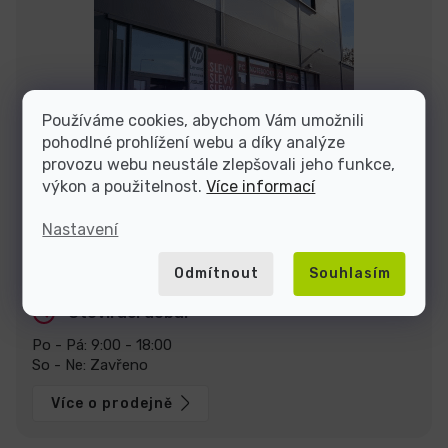
Používáme cookies, abychom Vám umožnili
pohodlné prohlížení webu a díky analýze
provozu webu neustále zlepšovali jeho funkce,
výkon a použitelnost.
Více informací
Nastavení
Stavte se za námi na prodejně v Praze
U Pekáren 1644/1a, 102 00 Praha.
Zobrazit na mapě
Odmítnout
Souhlasím
Otevírací doba:
Po - Pá: 9:00 - 18:00
So - Ne: Zavřeno
Více o prodejně