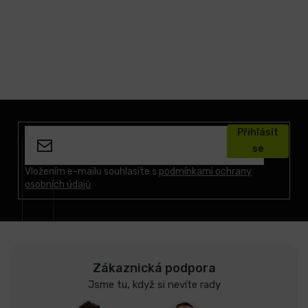
Z
á
Přihlásit
p
se
a
t
Vložením e-mailu souhlasíte s
podmínkami ochrany
osobních údajů
í
Zákaznická podpora
Jsme tu, když si nevíte rady