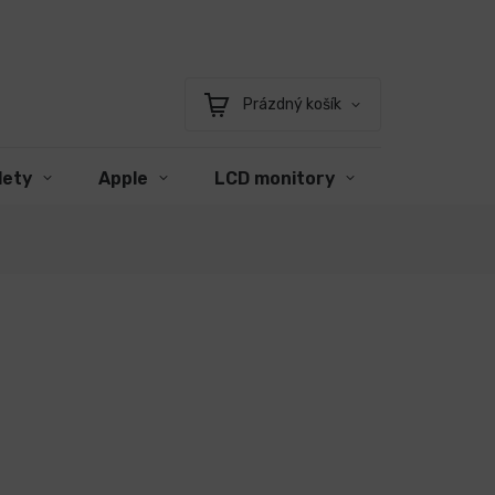
Prázdný košík
Nákupní
košík
lety
Apple
LCD monitory
Příslušens