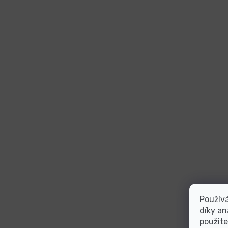
Použív
díky an
použite