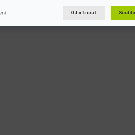
ení
Odmítnout
Souhl