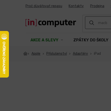
Přejít
Proč důvěřovat repasu
Kontakty
Prodejna
na
obsah
AKCE A SLEVY
ZPÁTKY DO ŠKOLY
Apple
Příslušenství
Adaptéry
iPad