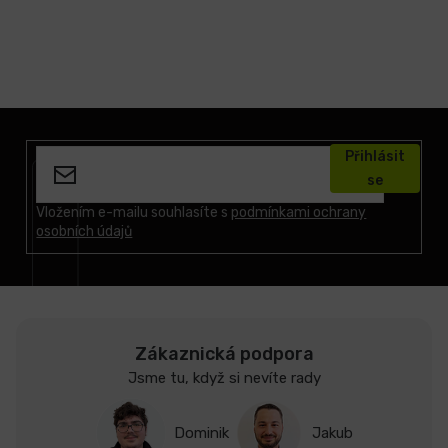
Z
á
Přihlásit
p
se
a
t
Vložením e-mailu souhlasíte s
podmínkami ochrany
osobních údajů
í
Zákaznická podpora
Jsme tu, když si nevíte rady
Dominik
Jakub