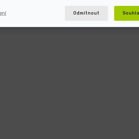
ení
Odmítnout
Souhl