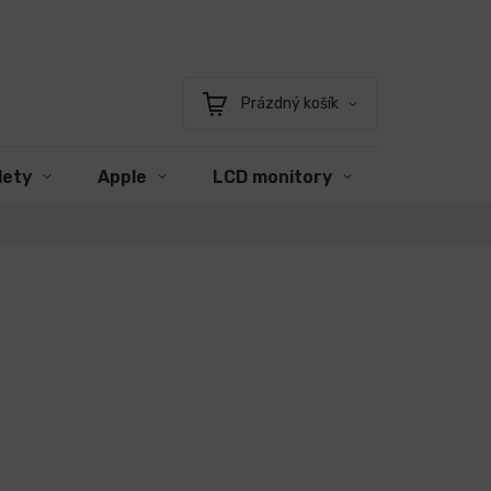
Prázdný košík
Nákupní
košík
lety
Apple
LCD monitory
Příslušens