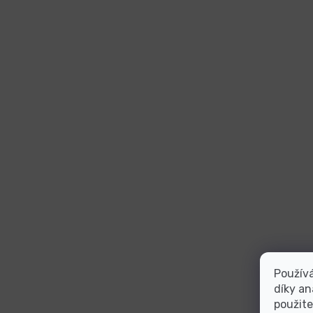
Použív
díky an
použite