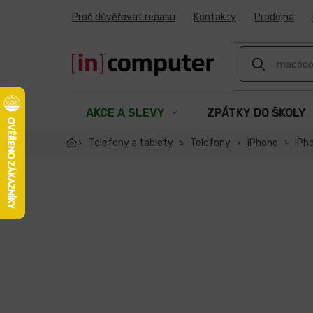
Přejít
Proč důvěřovat repasu
Kontakty
Prodejna
na
obsah
AKCE A SLEVY
ZPÁTKY DO ŠKOLY
Telefony a tablety
Telefony
iPhone
iPh