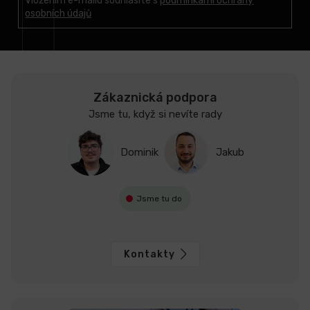
t
Vložením e-mailu souhlasíte s
podmínkami ochrany
osobních údajů
í
Zákaznická podpora
Jsme tu, když si nevíte rady
Dominik
Jakub
Jsme tu do
Kontakty