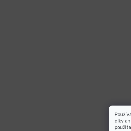
Použív
díky an
použite