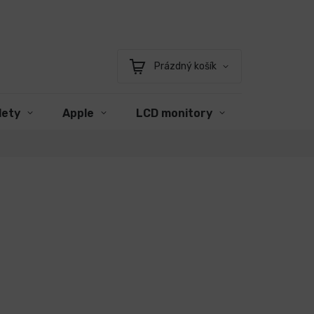
Prázdný košík
Nákupní
košík
lety
Apple
LCD monitory
Příslušens