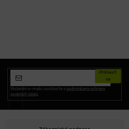
Z
á
Přihlásit
p
se
a
t
Vložením e-mailu souhlasíte s
podmínkami ochrany
osobních údajů
í